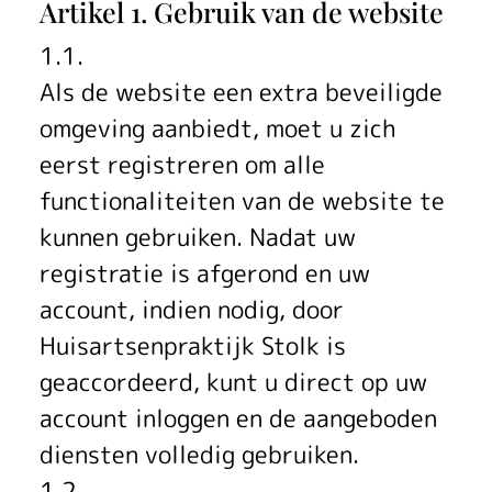
Artikel 1. Gebruik van de website
s
1.1.
v
Als de website een extra beveiligde
o
omgeving aanbiedt, moet u zich
o
eerst registreren om alle
functionaliteiten van de website te
r
kunnen gebruiken. Nadat uw
w
registratie is afgerond en uw
a
account, indien nodig, door
Huisartsenpraktijk Stolk is
a
geaccordeerd, kunt u direct op uw
r
account inloggen en de aangeboden
d
diensten volledig gebruiken.
1.2.