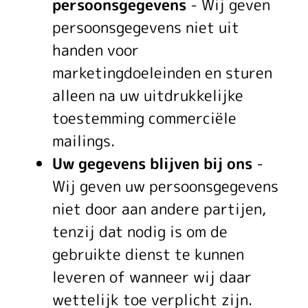
v
persoonsgegevens
- Wij geven
persoonsgegevens niet uit
e
handen voor
r
marketingdoeleinden en sturen
k
alleen na uw uitdrukkelijke
l
toestemming commerciële
mailings.
a
Uw gegevens blijven bij ons
-
r
Wij geven uw persoonsgegevens
i
niet door aan andere partijen,
tenzij dat nodig is om de
n
gebruikte dienst te kunnen
g
leveren of wanneer wij daar
wettelijk toe verplicht zijn.