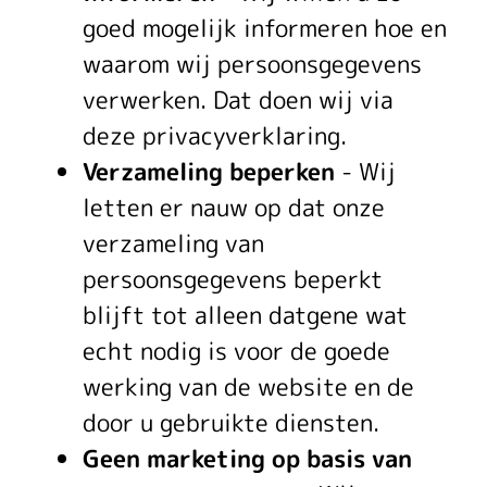
y
goed mogelijk informeren hoe en
waarom wij persoonsgegevens
-
verwerken. Dat doen wij via
e
deze privacyverklaring.
n
Verzameling beperken
- Wij
c
letten er nauw op dat onze
verzameling van
o
persoonsgegevens beperkt
o
blijft tot alleen datgene wat
k
echt nodig is voor de goede
werking van de website en de
i
door u gebruikte diensten.
e
Geen marketing op basis van