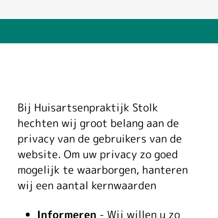
P
Bij Huisartsenpraktijk Stolk
r
hechten wij groot belang aan de
privacy van de gebruikers van de
i
website. Om uw privacy zo goed
v
mogelijk te waarborgen, hanteren
a
wij een aantal kernwaarden
c
Informeren
- Wij willen u zo