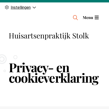
Instellingen
H
Menu
o
o
Huisartsenpraktijk Stolk
f
d
m
e
n
Privacy- en
u
cookieverklaring