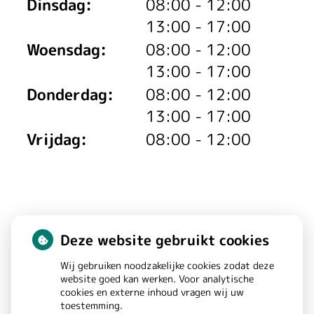
tot
Dinsdag:
08:00
- 12:00
m
tot
13:00
- 17:00
e
tot
Woensdag:
08:00
- 12:00
d
tot
13:00
- 17:00
tot
Donderdag:
08:00
- 12:00
i
tot
13:00
- 17:00
c
Vrijdag:
08:00 - 12:00
i
j
n
Deze website gebruikt cookies
Huisartsenpraktijk Stolk
e
Wij gebruiken noodzakelijke cookies zodat deze
n
website goed kan werken. Voor analytische
cookies en externe inhoud vragen wij uw
Wilhelminastraat
69C
toestemming.