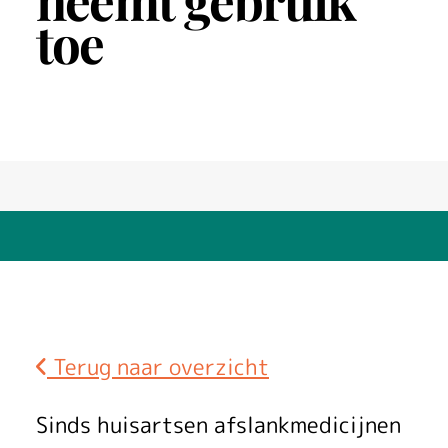
neemt gebruik
toe
Terug naar overzicht
S
Sinds huisartsen afslankmedicijnen