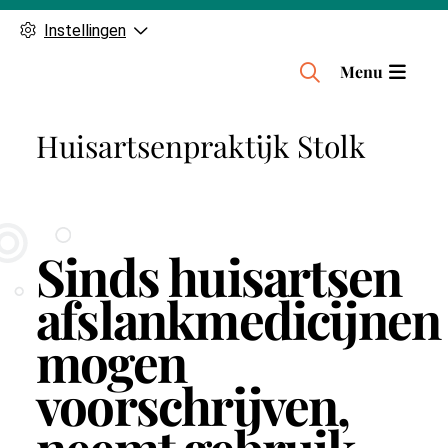
Instellingen
H
Menu
o
o
Huisartsenpraktijk Stolk
f
d
m
e
n
Sinds huisartsen
u
afslankmedicijnen
mogen
voorschrijven,