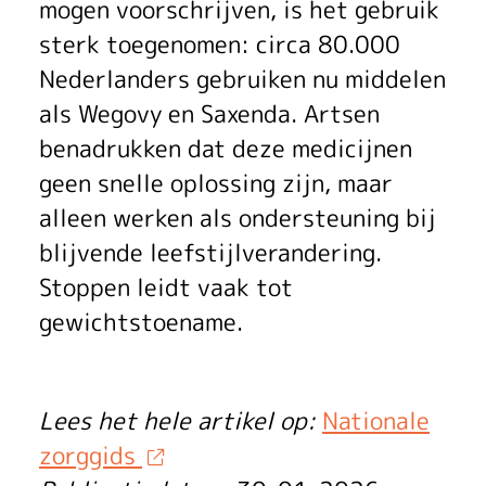
i
mogen voorschrijven, is het gebruik
sterk toegenomen: circa 80.000
n
Nederlanders gebruiken nu middelen
d
als Wegovy en Saxenda. Artsen
s
benadrukken dat deze medicijnen
geen snelle oplossing zijn, maar
h
alleen werken als ondersteuning bij
u
blijvende leefstijlverandering.
i
Stoppen leidt vaak tot
gewichtstoename.
s
a
Lees het hele artikel op:
Nationale
r
zorggids