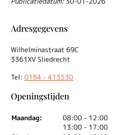
t
Publicatiedatum:
30-01-2026
s
e
Adresgegevens
n
a
Wilhelminastraat 69C
3361XV Sliedrecht
f
s
Tel:
0184 - 413530
l
Openingstijden
a
n
tot
Maandag:
08:00
- 12:00
k
tot
13:00
- 17:00