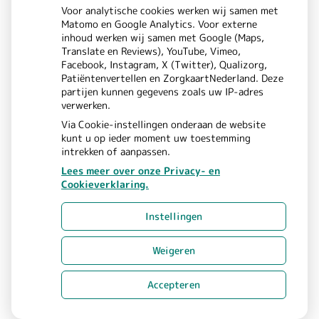
m
3361XV
Sliedrecht
Voor analytische cookies werken wij samen met
o
Matomo en Google Analytics. Voor externe
inhoud werken wij samen met Google (Maps,
Translate en Reviews), YouTube, Vimeo,
g
Facebook, Instagram, X (Twitter), Qualizorg,
Patiëntenvertellen en ZorgkaartNederland. Deze
e
partijen kunnen gegevens zoals uw IP-adres
verwerken.
n
Via Cookie-instellingen onderaan de website
kunt u op ieder moment uw toestemming
v
intrekken of aanpassen.
Lees meer over onze Privacy- en
o
Cookieverklaring.
Uw Zorg Online
Beheer
|
o
Instellingen
Privacy verklaring
Cookie-
|
r
instellingen
Voorwaarden
Weigeren
|
s
Accepteren
c