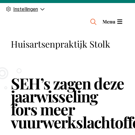
Instellingen
H
Menu
o
o
Huisartsenpraktijk Stolk
f
d
m
e
n
SEH’s zagen deze
u
jaarwisseling
fors meer
vuurwerkslachtoff