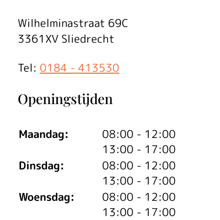
e
j
Wilhelminastraat 69C
a
3361XV Sliedrecht
a
Tel:
0184 - 413530
r
Openingstijden
w
i
tot
Maandag:
08:00
- 12:00
s
tot
13:00
- 17:00
s
tot
Dinsdag:
08:00
- 12:00
tot
13:00
- 17:00
e
tot
Woensdag:
08:00
- 12:00
l
tot
13:00
- 17:00