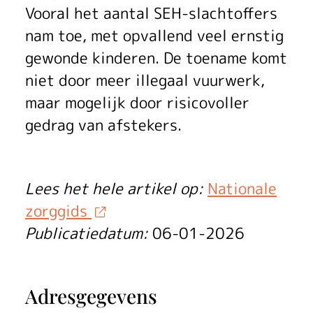
’
Vooral het aantal SEH-slachtoffers
s
nam toe, met opvallend veel ernstig
gewonde kinderen. De toename komt
z
niet door meer illegaal vuurwerk,
a
maar mogelijk door risicovoller
g
gedrag van afstekers.
e
n
Lees het hele artikel op:
Nationale
zorggids
d
Publicatiedatum:
06-01-2026
e
z
Adresgegevens