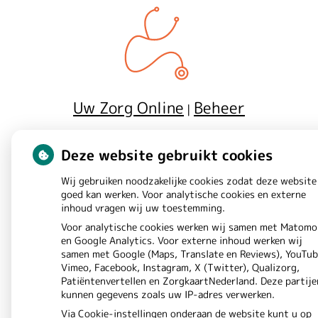
r
v
u
u
Uw Zorg Online
Beheer
|
r
Privacy verklaring
Cookie-
|
w
Deze website gebruikt cookies
instellingen
Voorwaarden
|
e
Wij gebruiken noodzakelijke cookies zodat deze website
goed kan werken. Voor analytische cookies en externe
r
inhoud vragen wij uw toestemming.
Voor analytische cookies werken wij samen met Matomo
k
en Google Analytics. Voor externe inhoud werken wij
samen met Google (Maps, Translate en Reviews), YouTub
s
Vimeo, Facebook, Instagram, X (Twitter), Qualizorg,
Patiëntenvertellen en ZorgkaartNederland. Deze partije
kunnen gegevens zoals uw IP-adres verwerken.
l
Via Cookie-instellingen onderaan de website kunt u op