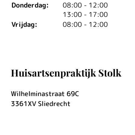
i
tot
Donderdag:
08:00
- 12:00
tot
13:00
- 17:00
n
Vrijdag:
08:00 - 12:00
g
f
o
r
Huisartsenpraktijk Stolk
s
Wilhelminastraat
69C
m
3361XV
Sliedrecht
e
e